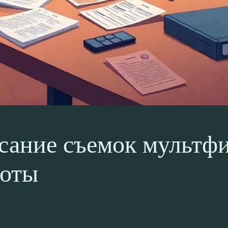
сание съемок мультф
боты