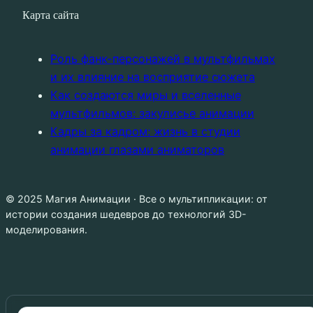
Карта сайта
Роль фанк-персонажей в мультфильмах
и их влияние на восприятие сюжета
Как создаются миры и вселенные
мультфильмов: закулисье анимации
Кадры за кадром: жизнь в студии
анимации глазами аниматоров
© 2025 Магия Анимации · Все о мультипликации: от
истории создания шедевров до технологий 3D-
моделирования.